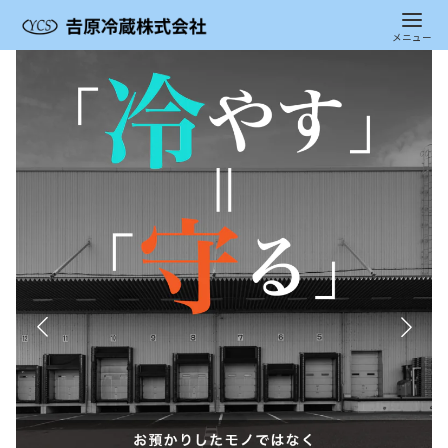
コ
ン
テ
ン
ツ
へ
移
動